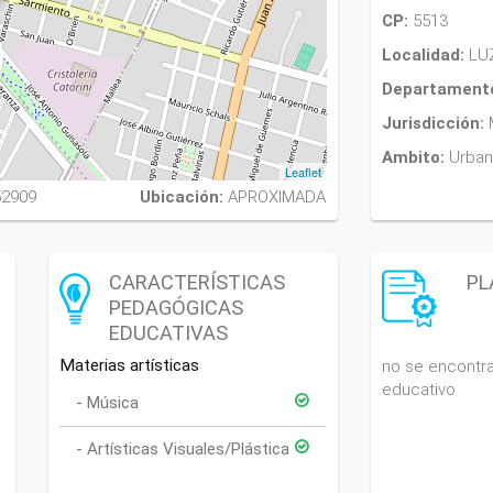
CP:
5513
Localidad:
LU
Departament
Jurisdicción:
Ambito:
Urba
Leaflet
52909
Ubicación:
APROXIMADA
CARACTERÍSTICAS
PL
PEDAGÓGICAS
EDUCATIVAS
Materias artísticas
no se encontra
educativo
Música
Artísticas Visuales/Plástica