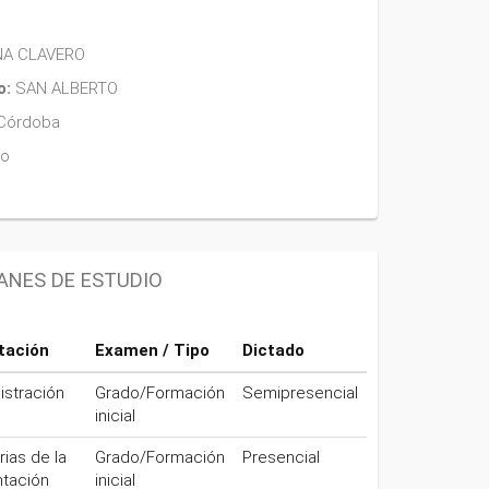
NA CLAVERO
o:
SAN ALBERTO
Córdoba
no
ANES DE ESTUDIO
tación
Examen / Tipo
Dictado
istración
Grado/Formación
Semipresencial
inicial
rias de la
Grado/Formación
Presencial
ntación
inicial