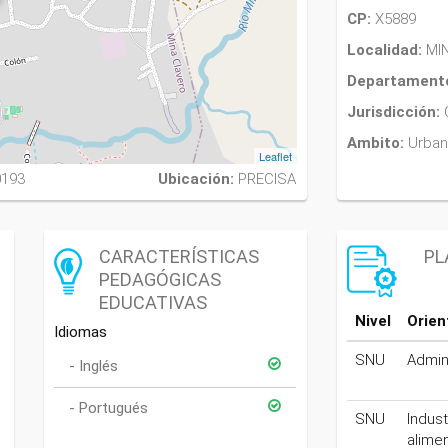
CP:
X5889
Localidad:
MI
Departament
Jurisdicción:
Ambito:
Urba
Leaflet
0193
Ubicación:
PRECISA
CARACTERÍSTICAS
PL
PEDAGÓGICAS
EDUCATIVAS
Nivel
Orien
Idiomas
SNU
Admin
Inglés
Portugués
SNU
Indust
alime